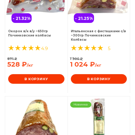
- 21.32
%
- 21.25
%
Окорок в/к в/у ~650гр
Итальянская с фисташками с/в
Починковские колбасы
~300гр Починковские
Колбасы
4.9
5
671
₽
1 300
₽
528
₽
1 024
₽
/кг
/кг
В КОРЗИНУ
В КОРЗИНУ
Новинка