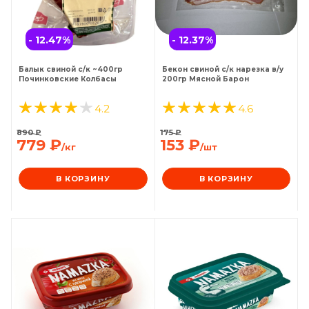
- 12.47
%
- 12.37
%
Балык свиной с/к ~400гр
Бекон свиной с/к нарезка в/у
Починковские Колбасы
200гр Мясной Барон
4.2
4.6
890
₽
175
₽
779
₽
153
₽
/кг
/шт
В КОРЗИНУ
В КОРЗИНУ