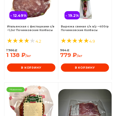
- 12.49
%
- 19.2
%
Итальянская с фисташками с/в
Вырезка свиная с/к в/у ~400гр
~1,2кг Починковские Колбасы
Починковские Колбасы
4.2
4.9
1 300
₽
964
₽
1 138
₽
779
₽
/кг
/кг
В КОРЗИНУ
В КОРЗИНУ
Новинка