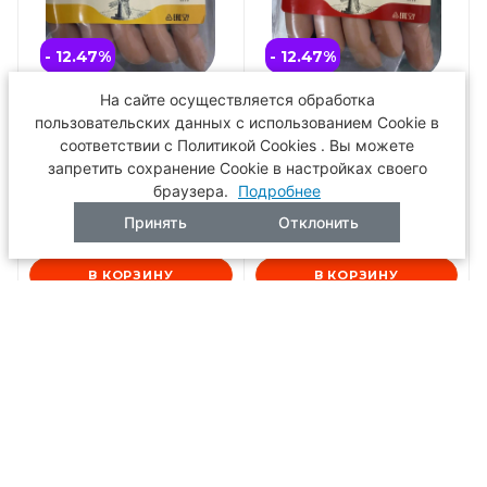
- 12.47
%
- 12.47
%
На сайте осуществляется обработка
Сосиски Венские с сыром газ
Сосиски Венские н/о газ 300гр
300гр Балтия
Балтия
пользовательских данных с использованием Cookie в
соответствии с Политикой Cookies . Вы можете
4.6
4.6
запретить сохранение Cookie в настройках своего
браузера.
Подробнее
191
₽
191
₽
167
₽
167
₽
Принять
Отклонить
/шт
/шт
В КОРЗИНУ
В КОРЗИНУ