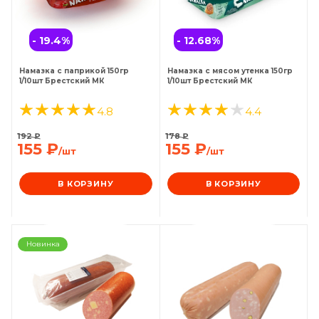
- 19.4
%
- 12.68
%
Намазка с паприкой 150гр
Намазка с мясом утенка 150гр
1/10шт Брестский МК
1/10шт Брестский МК
4.8
4.4
192
₽
178
₽
155
₽
155
₽
/шт
/шт
В КОРЗИНУ
В КОРЗИНУ
Новинка