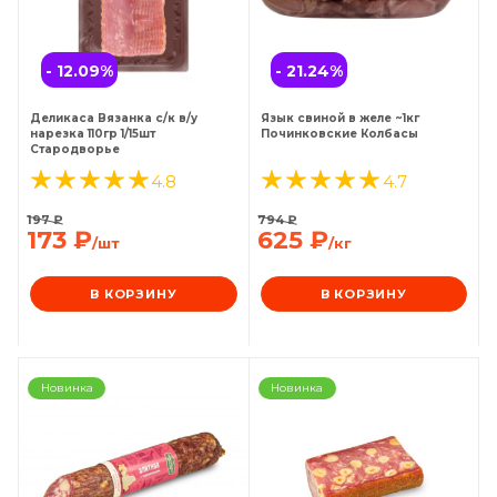
- 12.09
%
- 21.24
%
Деликаса Вязанка с/к в/у
Язык свиной в желе ~1кг
нарезка 110гр 1/15шт
Починковские Колбасы
Стародворье
4.8
4.7
197
₽
794
₽
173
₽
625
₽
/шт
/кг
В КОРЗИНУ
В КОРЗИНУ
Новинка
Новинка