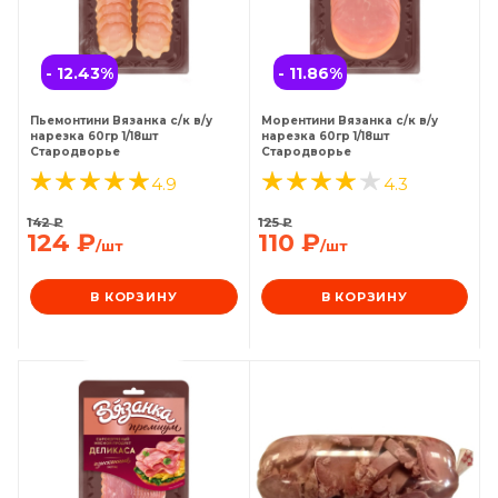
- 12.43
%
- 11.86
%
Пьемонтини Вязанка с/к в/у
Морентини Вязанка с/к в/у
нарезка 60гр 1/18шт
нарезка 60гр 1/18шт
Стародворье
Стародворье
4.9
4.3
142
₽
125
₽
124
₽
110
₽
/шт
/шт
В КОРЗИНУ
В КОРЗИНУ