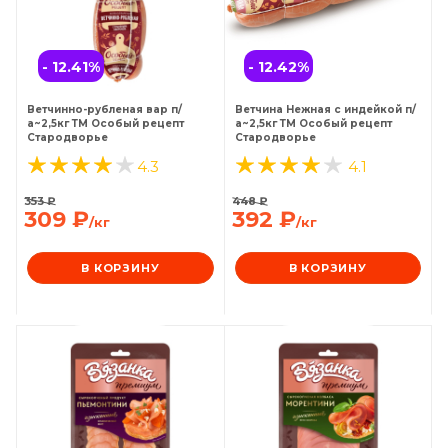
- 12.41
%
- 12.42
%
Ветчинно-рубленая вар п/
Ветчина Нежная с индейкой п/
а~2,5кг ТМ Особый рецепт
а~2,5кг ТМ Особый рецепт
Стародворье
Стародворье
4.3
4.1
353
₽
448
₽
309
₽
392
₽
/кг
/кг
В КОРЗИНУ
В КОРЗИНУ