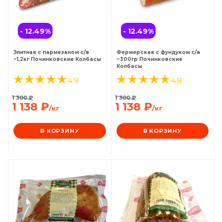
- 12.49
%
- 12.49
%
Элитная с пармезаном с/в
Фермерская с фундуком с/в
~1,2кг Починковские Колбасы
~300гр Починковские
Колбасы
4.9
4.8
1 300
₽
1 300
₽
1 138
₽
1 138
₽
/кг
/кг
В КОРЗИНУ
В КОРЗИНУ