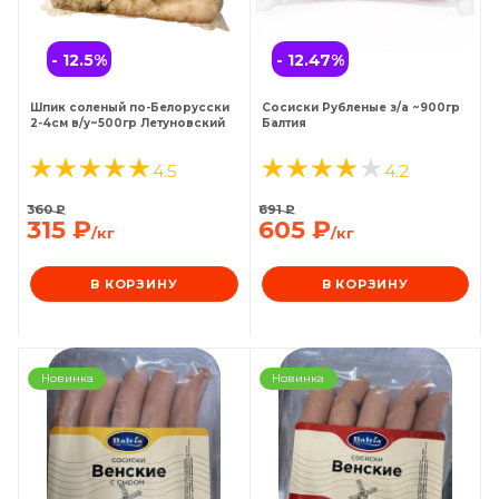
- 12.5
%
- 12.47
%
Шпик соленый по-Белорусски
Сосиски Рубленые з/а ~900гр
2-4см в/у~500гр Летуновский
Балтия
4.5
4.2
360
₽
691
₽
315
₽
605
₽
/кг
/кг
В КОРЗИНУ
В КОРЗИНУ
Новинка
Новинка