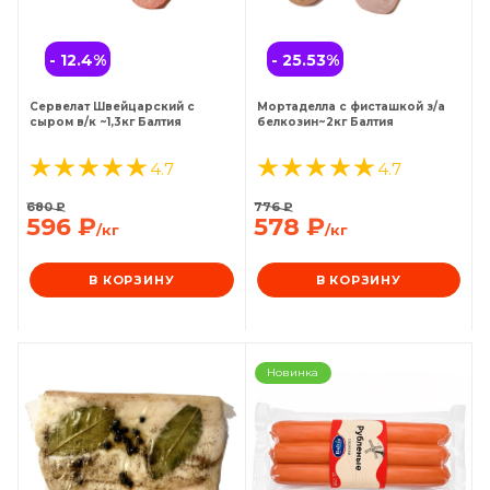
- 12.4
%
- 25.53
%
Сервелат Швейцарский с
Мортаделла с фисташкой з/а
сыром в/к ~1,3кг Балтия
белкозин~2кг Балтия
4.7
4.7
680
₽
776
₽
596
₽
578
₽
/кг
/кг
В КОРЗИНУ
В КОРЗИНУ
Новинка