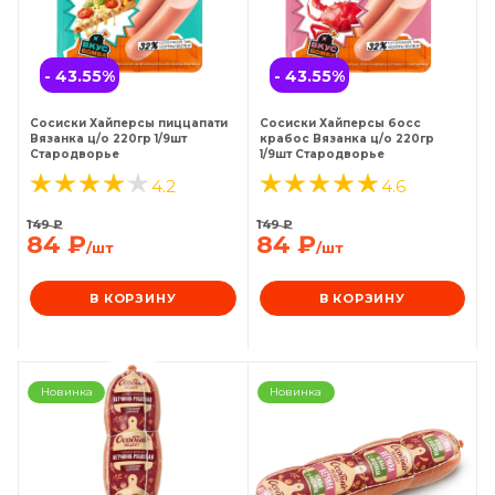
- 43.55
%
- 43.55
%
Сосиски Хайперсы пиццапати
Сосиски Хайперсы босс
Вязанка ц/о 220гр 1/9шт
крабос Вязанка ц/о 220гр
Стародворье
1/9шт Стародворье
4.2
4.6
149
₽
149
₽
84
₽
84
₽
/шт
/шт
В КОРЗИНУ
В КОРЗИНУ
Новинка
Новинка