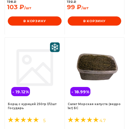
128
₽
122
₽
103
₽
99
₽
/шт
/шт
В КОРЗИНУ
В КОРЗИНУ
- 19.12
%
- 18.99
%
Борщ с курицей 250гр 1/12шт
Салат Морская капуста (ведро
Государь
1кг) БС
5
4.7