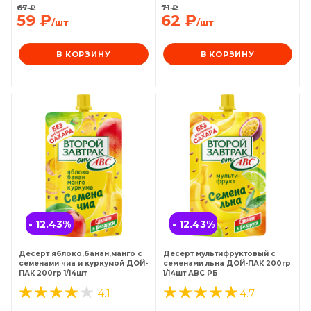
67
₽
71
₽
59
₽
62
₽
/шт
/шт
В КОРЗИНУ
В КОРЗИНУ
- 12.43
%
- 12.43
%
Десерт яблоко,банан,манго с
Десерт мультифруктовый с
семенами чиа и куркумой ДОЙ-
семенами льна ДОЙ-ПАК 200гр
ПАК 200гр 1/14шт
1/14шт АВС РБ
4.1
4.7