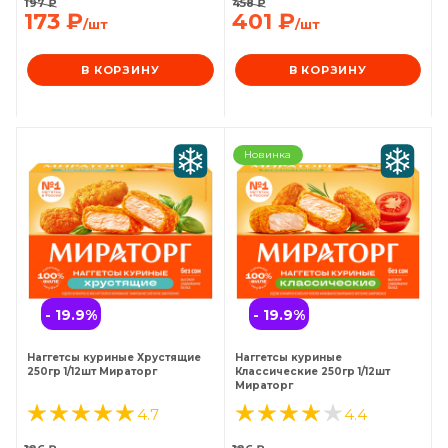
197
₽
458
₽
173
₽
401
₽
/шт
/шт
В КОРЗИНУ
В КОРЗИНУ
Новинка
- 19.9
%
- 19.9
%
Наггетсы куриные Хрустящие
Наггетсы куриные
250гр 1/12шт Мираторг
Классические 250гр 1/12шт
Мираторг
4.7
4.4