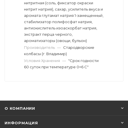
нитритная (соль, фиксатор окраски
нитрит натрия), сахар, усилитель вкуса и
аромата глутамат натрия 1-замещенный,
стабилизатор полифосфат натрия,
антиокислитель изоаскорбат натрия,
экстракт перца черного,
ароматизаторы (овощи, бульон)
Производитель
—
Стародворские
колбасы (г. Владимир)
Условия Хранения
—
"Срок годности
60 суток при температуре 0+6 С"
О КОМПАНИИ
ИНФОРМАЦИЯ