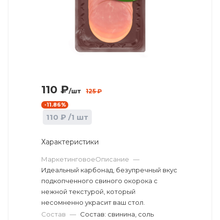
110
₽
/шт
125
₽
-
11.86
%
110
₽
/1 шт
Характеристики
МаркетинговоеОписание
—
Идеальный карбонад, безупречный вкус
подкопченного свиного окорока с
нежной текстурой, который
несомненно украсит ваш стол.
Состав
—
Состав: свинина, соль