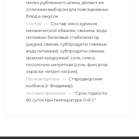
мелко рубленного шпика, делают её
отличным выбором для повседневных
блюд и закусок.
Состав
—
Состав: мясо куриное
механической обвалки, свинина, вода
питьевая, белковый стабилизатор
(шкурка свиная, субпродукты говяжьи,
вода питьевая), субпродукты свиные,
крахмал кукурузный, соль, смесь
посолочно-нитритная (соль, фиксатор
окраски: нитрит натрия),
Производитель
—
Стародворские
колбасы (г. Владимир)
Условия Хранения
—
"Срок годности
60 суток при температуре 0+6 С"