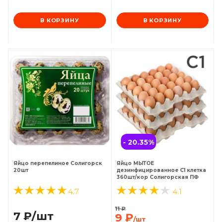
В КОРЗИНУ
В КОРЗИНУ
- 20.35
%
Яйцо перепелиное Солигорск
Яйцо МЫТОЕ
20шт
дезинфицированное С1 клетка
360шт/кор Солигорская ПФ
4.7
4.1
11
₽
7
₽
/шт
9
₽
/шт