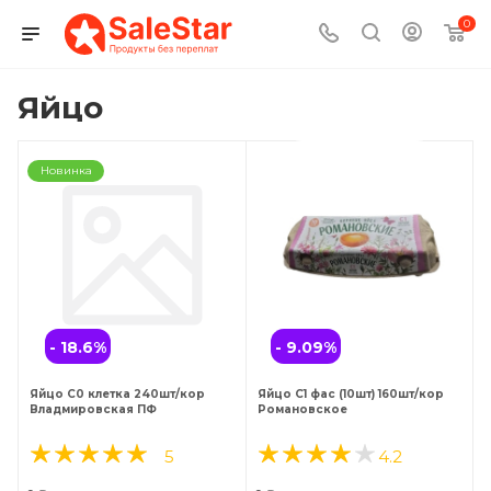
0
Яйцо
Новинка
- 18.6
%
- 9.09
%
Яйцо С0 клетка 240шт/кор
Яйцо С1 фас (10шт) 160шт/кор
Владмировская ПФ
Романовское
5
4.2