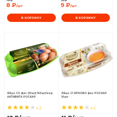
10
₽
10
₽
8
₽
9
₽
/шт
/шт
В КОРЗИНУ
В КОРЗИНУ
Яйцо С0 фас (10шт) 160шт/кор
Яйцо С1 ЯРКОВО фас РОСКАР
АКТИВИТА РОСКАР
10шт
4.2
4.5