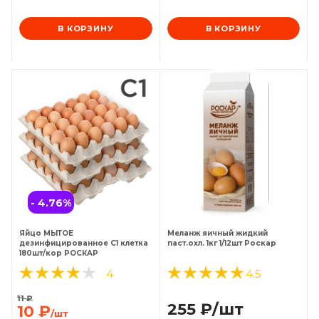
В КОРЗИНУ
В КОРЗИНУ
- 4.76
%
Яйцо МЫТОЕ
Меланж яичный жидкий
дезинфицированное С1 клетка
паст.охл. 1кг 1/12шт Роскар
180шт/кор РОСКАР
4
4.5
11
₽
255
₽
/шт
10
₽
/шт