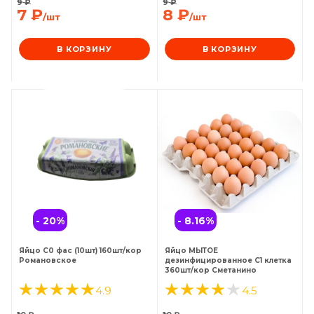
9
₽
9
₽
7
₽
8
₽
/шт
/шт
В КОРЗИНУ
В КОРЗИНУ
- 20
%
- 8.16
%
Яйцо С0 фас (10шт) 160шт/кор
Яйцо МЫТОЕ
Романовское
дезинфицированное С1 клетка
360шт/кор Сметанино
4.9
4.5