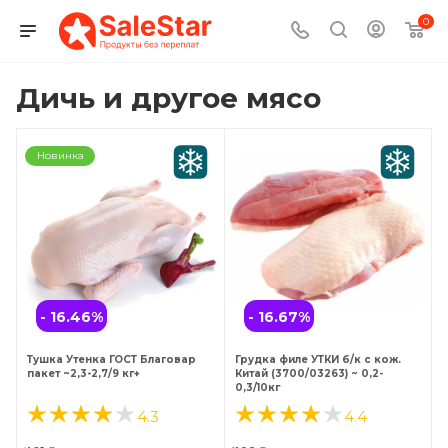
0
Дичь и другое мясо
Новинка
- 16.46
%
- 16.67
%
Тушка Утенка ГОСТ Благовар
Грудка филе УТКИ б/к с кож.
пакет ~2,3-2,7/9 кг+
Китай (3700/03263) ~ 0,2-
0,3/10кг
4.3
4.4