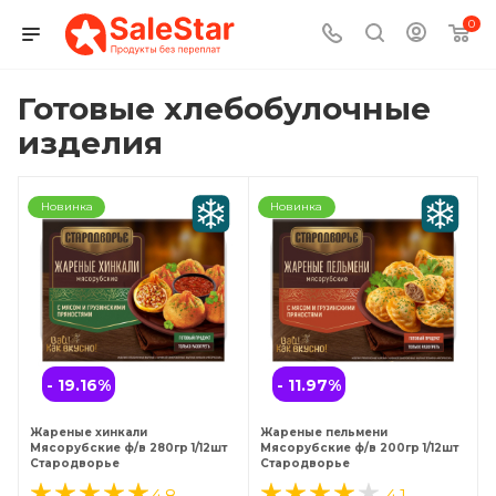
0
Готовые хлебобулочные
изделия
Новинка
Новинка
- 19.16
%
- 11.97
%
Жареные хинкали
Жареные пельмени
Мясорубские ф/в 280гр 1/12шт
Мясорубские ф/в 200гр 1/12шт
Стародворье
Стародворье
4.8
4.1