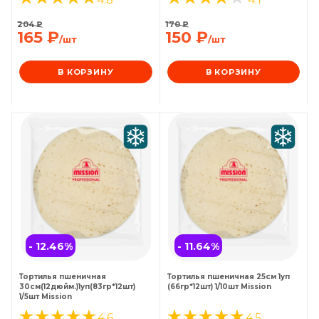
204
₽
170
₽
165
₽
150
₽
/шт
/шт
В КОРЗИНУ
В КОРЗИНУ
- 12.46
%
- 11.64
%
Тортилья пшеничная
Тортилья пшеничная 25см 1уп
30см(12дюйм.)1уп(83гр*12шт)
(66гр*12шт) 1/10шт Mission
1/5шт Mission
4.6
4.5