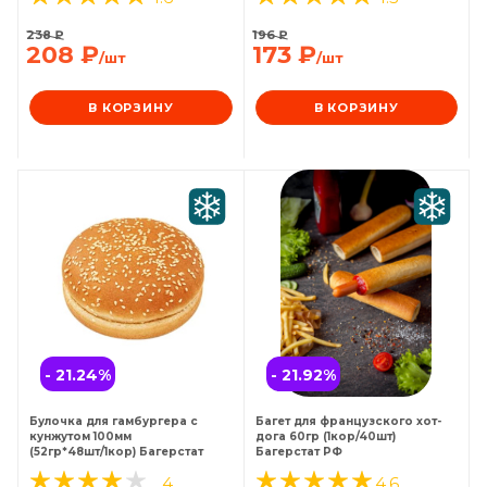
238
₽
196
₽
208
₽
173
₽
/шт
/шт
В КОРЗИНУ
В КОРЗИНУ
- 21.24
%
- 21.92
%
Булочка для гамбургера с
Багет для французского хот-
кунжутом 100мм
дога 60гр (1кор/40шт)
(52гр*48шт/1кор) Багерстат
Багерстат РФ
4
4.6