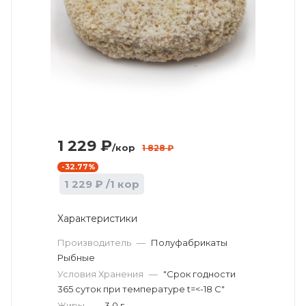
1 229
₽
/кор
1 828
₽
-
32.77
%
1 229
₽
/1 кор
Характеристики
Производитель
—
Полуфабрикаты
Рыбные
Условия Хранения
—
"Срок годности
365 суток при температуре t=<-18 С"
Жиры
—
3.0 г