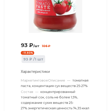
93
₽
/шт
106
₽
-
11.93
%
93
₽
/1 шт
Характеристики
МаркетинговоеОписание
—
томатная
паста, концентация сух веществ 25-27%
Состав
—
концентрированный
томатный сок, соль не более 1,5%,
содержание сухих веществ 25-
27%.энергетическая ценность 74,35 ккал