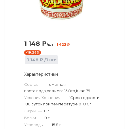
1 148
₽
/шт
1 422
₽
-
19.26
%
1 148
₽
/1 шт
Характеристики
Состав
—
томатная
паста,вода,соль.Угл.15,8гр,Ккал 79.
Условия Хранения
—
"Срок годности
180 суток при температуре 0+8 С"
Жиры
—
0 г
Белки
—
0 г
Углеводы
—
15.8 г