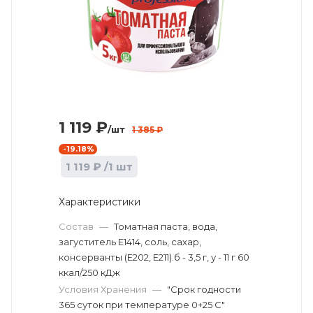
1 119
₽
/шт
1 385
₽
-
19.18
%
1 119
₽
/1 шт
Характеристики
Состав
—
Томатная паста, вода,
загуститель Е1414, соль, сахар,
консерванты (Е202, Е211).б - 3,5 г, у - 11 г 60
ккал/250 кДж
Условия Хранения
—
"Срок годности
365 суток при температуре 0+25 С"