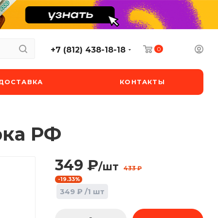
0
+7 (812) 438-18-18
ДОСТАВКА
КОНТАКТЫ
рка РФ
349
₽
/шт
433
₽
-
19.33
%
349
₽
/1 шт