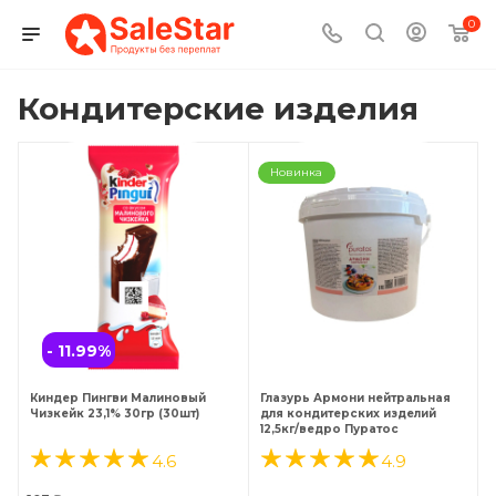
0
Кондитерские изделия
Новинка
- 11.99
%
Киндер Пингви Малиновый
Глазурь Армони нейтральная
Чизкейк 23,1% 30гр (30шт)
для кондитерских изделий
12,5кг/ведро Пуратос
4.6
4.9