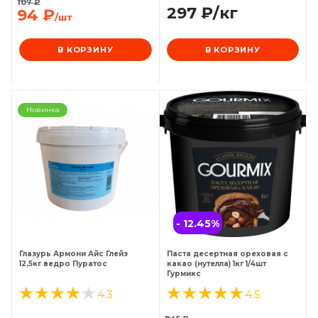
107
₽
297
₽
/кг
94
₽
/шт
В КОРЗИНУ
В КОРЗИНУ
Новинка
- 12.45
%
Глазурь Армони Айс Глейз
Паста десертная ореховая с
12,5кг ведро Пуратос
какао (нутелла) 1кг 1/4шт
Гурмикс
4.3
4.5