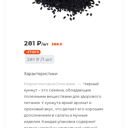
281
₽
/шт
388
₽
-
27.56
%
281
₽
/1 шт
Характеристики
МаркетинговоеОписание
—
Черный
кунжут – это семена, обладающие
полезными веществами для здорового
питания. У кунжута яркий аромат и
ореховый вкус, что делает его хорошим
дополнением в салаты и мучные
изделия. Каждая упаковка содержит
только чистый и натуральный чёрный