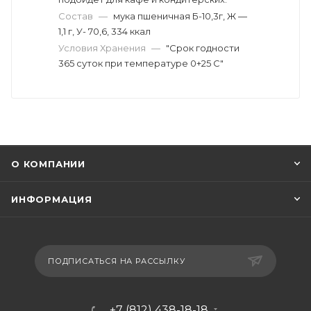
Состав
—
мука пшеничная Б-10,3г, Ж —
1,1 г, У- 70,6, 334 ккал
Условия Хранения
—
"Срок годности
365 суток при температуре 0+25 С"
О КОМПАНИИ
ИНФОРМАЦИЯ
ПОДПИСАТЬСЯ НА РАССЫЛКУ
+7 (812) 438-18-18