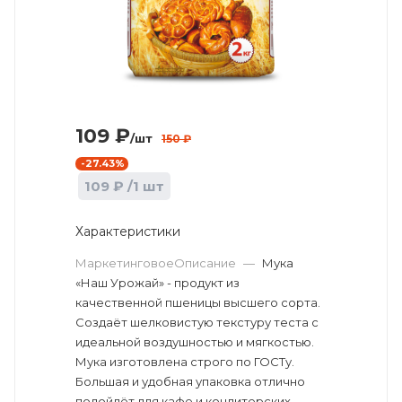
109
₽
/шт
150
₽
-
27.43
%
109
₽
/1 шт
Характеристики
МаркетинговоеОписание
—
Мука
«Наш Урожай» - продукт из
качественной пшеницы высшего сорта.
Создаёт шелковистую текстуру теста с
идеальной воздушностью и мягкостью.
Мука изготовлена строго по ГОСТу.
Большая и удобная упаковка отлично
подойдёт для кафе и кондитерских.